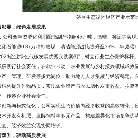
茅台生态循环经济产业示范
益彰显，绿色发展成果
，公司全年
资源化利用酿酒副产物超4
5
万吨，酒糟、窖泥等实现
化石能源0.37万吨标准煤，清洁能源占比提升至33%，年减碳
“2024企业绿色低碳发展优秀实践案例”，树立行业生态保护标杆
积极践行社会责任，在就业带动、农业发展与乡村振兴领域成效显著
生产、管理
、
研发等多元岗位，助力地方人才集聚与经济稳定。
壤结构提升作物品质，实现农业增产与农民增收双重效益。捐赠有
产，传递企业社会责任。
术创新与模式优化，公司实现生态价值向经济收益的高效转化，经济
技术开发有机肥、发酵饲料等多元产品，构建差异化市场竞争优势
社会、经济效益
实现
协同增长。
新双升，驱动高质发展