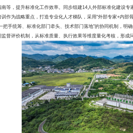
指南
等
，提升标准化工作效率。
同步
组建14人外部
标准化建设
专
培训作为战略重点，打造专业化人才梯队，采用“外部专家+内部骨
“一把手统筹、标准化部门牵头、技术部门落地”的协同机制，明
期监督评价机制，从标准质量、执行效果等维度量化考核，形成